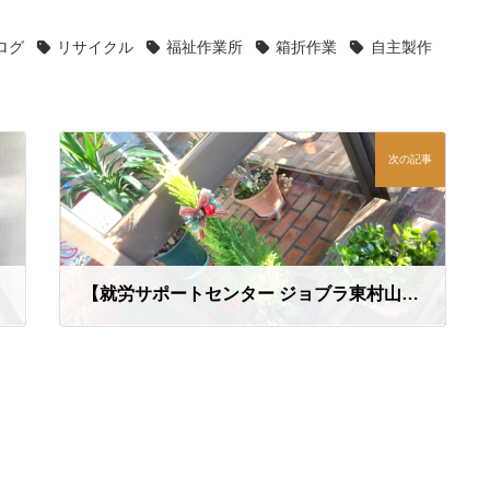
ログ
リサイクル
福祉作業所
箱折作業
自主製作
次の記事
【就労サポートセンター ジョブラ東村山】です
2022年12月15日