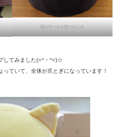
猫のサークル型つめとぎ
てみました(=^・^=)☆
なっていて、全体が爪とぎになっています！