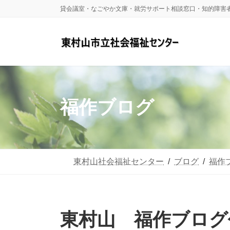
コ
ナ
貸会議室・なごやか文庫・就労サポート相談窓口・知的障害
ン
ビ
テ
ゲ
ン
ー
ツ
シ
へ
ョ
福作ブログ
ス
ン
キ
に
ッ
移
東村山社会福祉センター
ブログ
福作
プ
動
東村山 福作ブログ