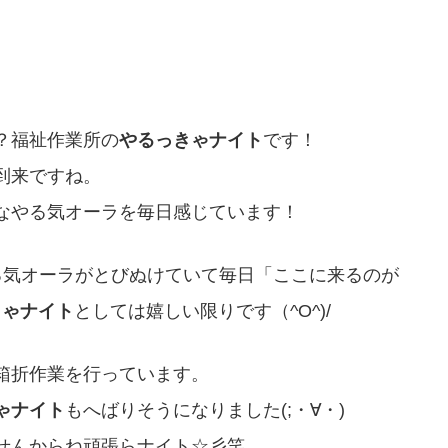
？福祉作業所の
やるっきゃナイト
です！
到来ですね。
なやる気オーラを毎日感じています！
る気オーラがとびぬけていて毎日「ここに来るのが
きゃナイト
としては嬉しい限りです（^O^)/
箱折作業を行っています。
ゃナイト
もへばりそうになりました(;・∀・)
せんからね頑張らナイト☆彡笑