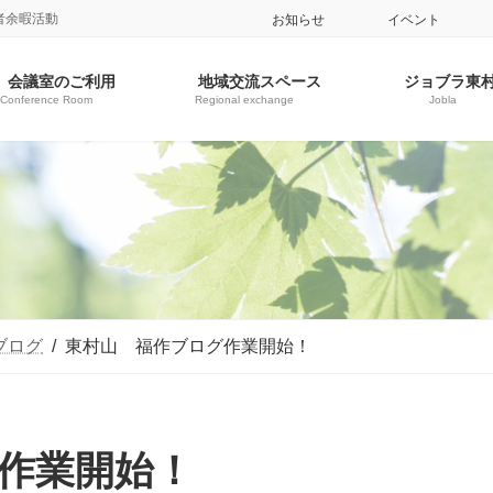
者余暇活動
お知らせ
イベント
会議室のご利用
地域交流スペース
ジョブラ東
Conference Room
Regional exchange
Jobla
ブログ
東村山 福作ブログ作業開始！
作業開始！