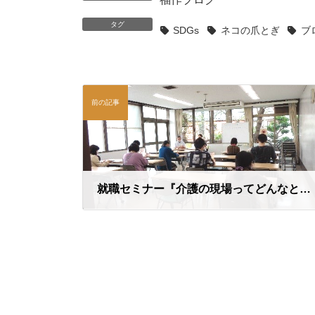
タグ
SDGs
ネコの爪とぎ
ブ
前の記事
就職セミナー『介護の現場ってどんなところ？？』
2022年11月4日