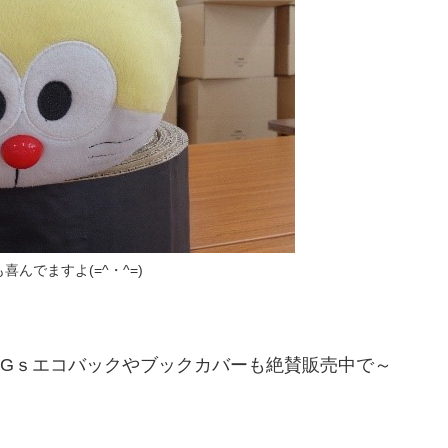
喜んでますよ(=^・^=)
DGｓエコバックやブックカバーも絶賛販売中で～