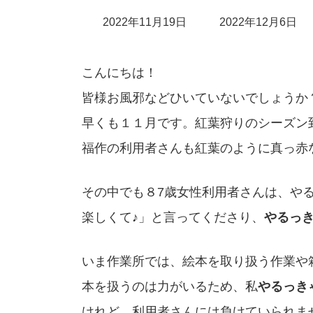
最
2022年11月19日
2022年12月6日
終
こんにちは！
更
皆様お風邪などひいていないでしょうか
新
早くも１１月です。紅葉狩りのシーズン
日
福作の利用者さんも紅葉のように真っ赤
時
:
その中でも８7歳女性利用者さんは、や
楽しくて♪」と言ってくださり、
やるっ
いま作業所では、絵本を取り扱う作業や
本を扱うのは力がいるため、私
やるっき
けれど、利用者さんには負けていられま