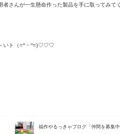
用者さんが一生懸命作った製品を手に取ってみてく
ト（=^・^=)♡♡♡
福作やるっきゃブログ「仲間を募集中