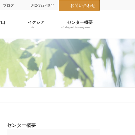
お問い合わせ
ブログ
042-392-4077
村山
イクシア
センター概要
Ixia
sfc-higashimurayama
センター概要