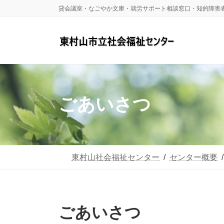
コ
ナ
貸会議室・なごやか文庫・就労サポート相談窓口・知的障害
ン
ビ
テ
ゲ
ン
ー
ツ
シ
へ
ョ
ごあいさつ
ス
ン
キ
に
ッ
移
東村山社会福祉センター
センター概要
プ
動
ごあいさつ