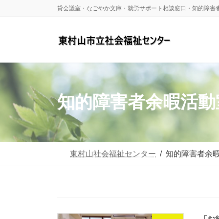
コ
ナ
貸会議室・なごやか文庫・就労サポート相談窓口・知的障害
ン
ビ
テ
ゲ
ン
ー
ツ
シ
へ
ョ
知的障害者余暇活動
ス
ン
キ
に
ッ
移
東村山社会福祉センター
知的障害者余
プ
動