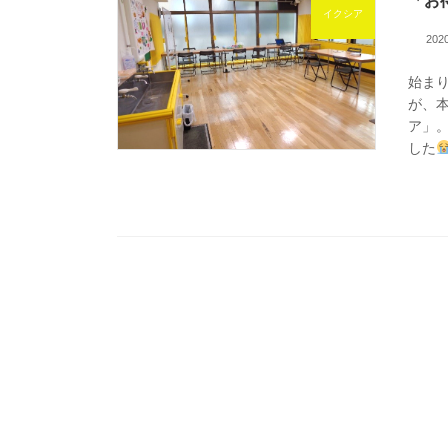
「お
イクシア
20
始ま
が、
ア」
した