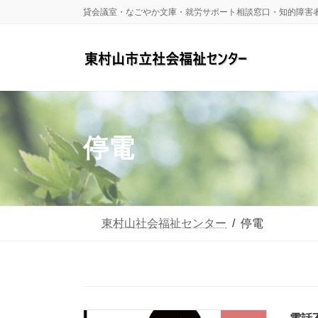
コ
ナ
貸会議室・なごやか文庫・就労サポート相談窓口・知的障害
ン
ビ
テ
ゲ
ン
ー
ツ
シ
へ
ョ
停電
ス
ン
キ
に
ッ
移
東村山社会福祉センター
停電
プ
動