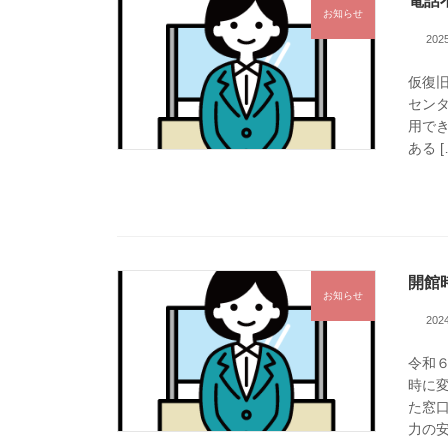
電話
お知らせ
20
仮復旧
センタ
用で
ある [
開館
お知らせ
20
令和６
時に変
た窓
力の安