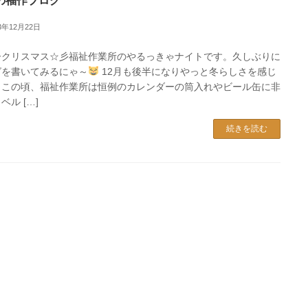
の福作ブログ
23年12月22日
ークリスマス☆彡福祉作業所のやるっきゃナイトです。久しぶりに
グを書いてみるにゃ～
12月も後半になりやっと冬らしさを感じ
日この頃、福祉作業所は恒例のカレンダーの筒入れやビール缶に非
ベル […]
続きを読む