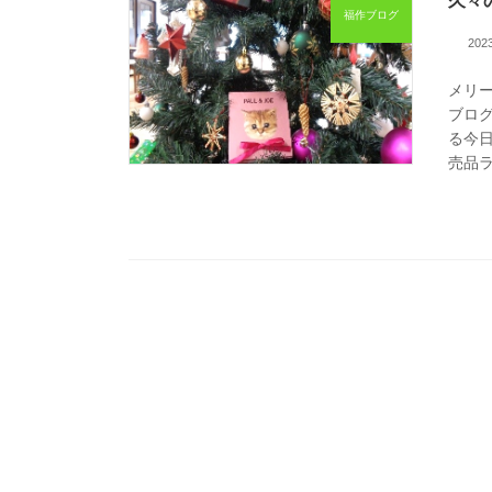
久々
福作ブログ
20
メリ
ブロ
る今
売品ラ