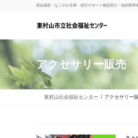
コ
ナ
貸会議室・なごやか文庫・就労サポート相談窓口・知的障害
ン
ビ
テ
ゲ
ン
ー
ツ
シ
へ
ョ
アクセサリー販売
ス
ン
キ
に
ッ
移
東村山社会福祉センター
アクセサリー
プ
動